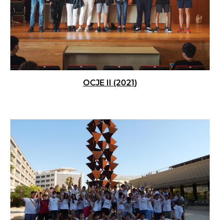
OCJE II (20
21
)